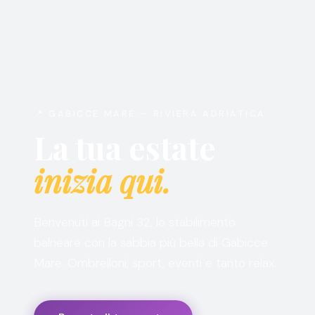
📍 GABICCE MARE — RIVIERA ADRIATICA
La tua estate
inizia qui.
Benvenuti ai Bagni 32, lo stabilimento
balneare con la sabbia più bella di Gabicce
Mare. Ombrelloni, sport, eventi e tanto relax.