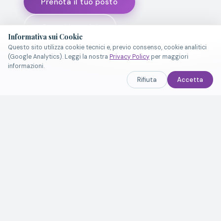
Prenota il tuo posto
Scopri i servizi
Informativa sui Cookie
Questo sito utilizza cookie tecnici e, previo consenso, cookie analitici
(Google Analytics). Leggi la nostra
Privacy Policy
per maggiori
informazioni.
Rifiuta
Accetta
☀️
🌊
MARE ADRIATICO
STAGIONE
APERTA
📶
WIFI GRATUITO
🏖️
OMBRELLONI & LETTINI
🏐
CAMPO VOLLEY